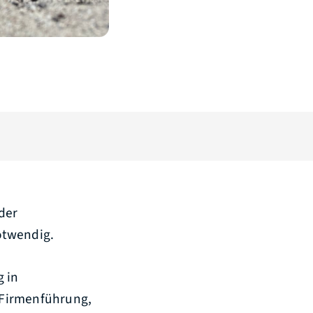
der
otwendig.
g in
 Firmenführung,