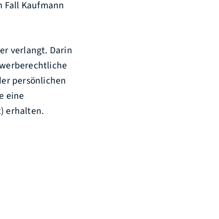
m Fall Kaufmann
r verlangt. Darin
ewerberechtliche
der persönlichen
e eine
) erhalten.