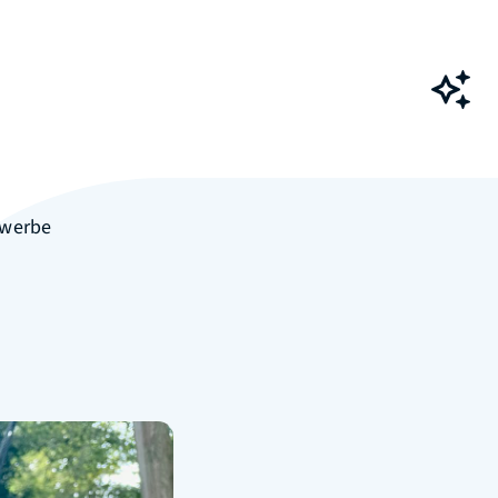
Ch
werbe