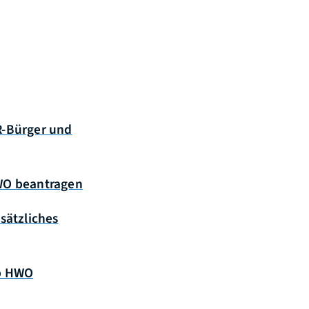
R-Bürger und
HWO beantragen
sätzliches
7b HWO