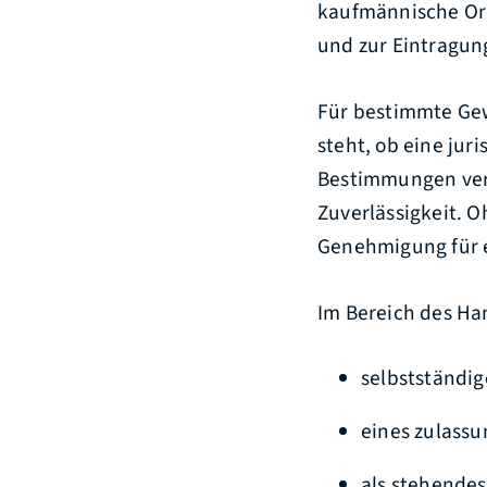
kaufmännische Ord
und zur Eintragung
Für bestimmte Gew
steht, ob eine jur
Bestimmungen vers
Zuverlässigkeit. O
Genehmigung für ei
Im Bereich des Ha
selbstständig
eines zulass
als stehende