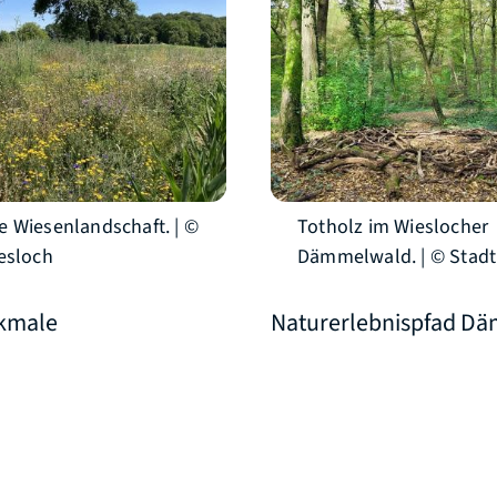
 Wiesenlandschaft. | ©
Totholz im Wieslocher
esloch
Dämmelwald. | © Stadt
kmale
Naturerlebnispfad D