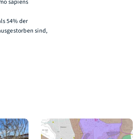
mo sapiens
als 54% der
ausgestorben sind,