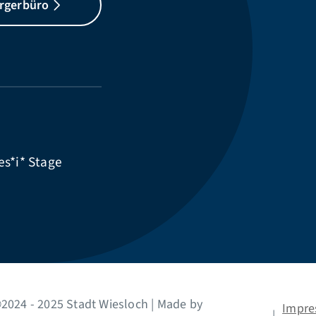
rgerbüro
es*i*
Stage
2024 - 2025 Stadt Wiesloch | Made by
Impr