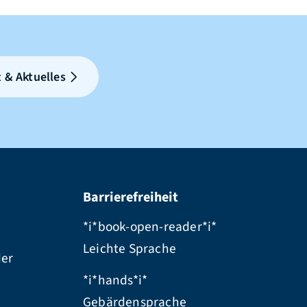
 & Aktuelles
Barrierefreiheit
*i*book-open-reader*i*
Leichte Sprache
der
*i*hands*i*
Gebärdensprache