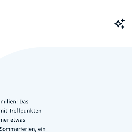
Ch
amilien! Das
mit Treffpunkten
mmer etwas
 Sommerferien, ein