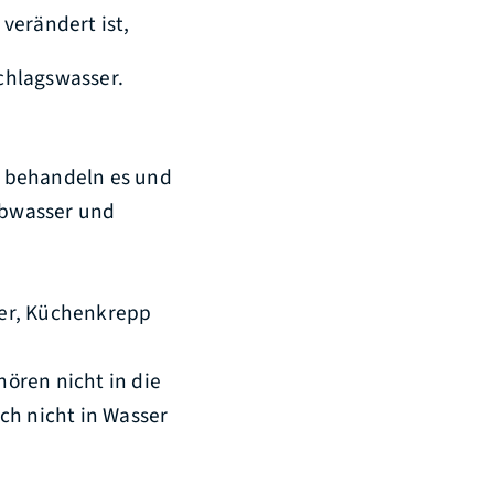
verändert ist,
chlagswasser.
n behandeln es und
 Abwasser und
her, Küchenkrepp
ören nicht in die
ich nicht in Wasser