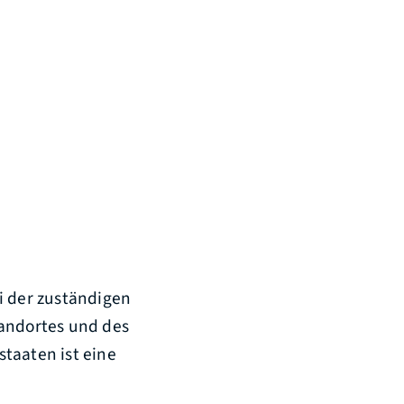
i der zuständigen
andortes und des
taaten ist eine