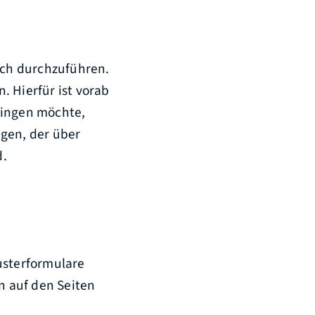
isch durchzuführen.
. Hierfür ist vorab
ringen möchte,
lgen, der über
d.
usterformulare
n auf den Seiten