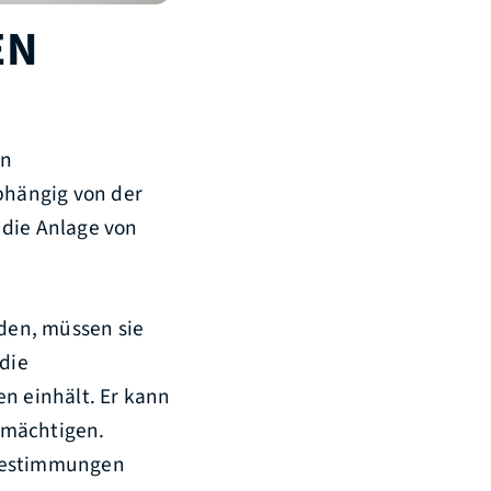
EN
in
bhängig von der
 die Anlage von
den, müssen sie
 die
en einhält. Er kann
lmächtigen.
 Bestimmungen