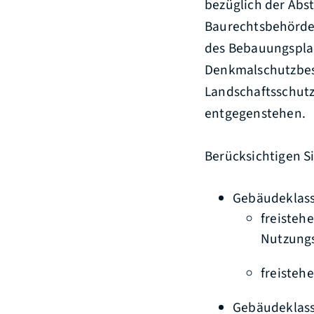
bezüglich der Abs
Baurechtsbehörde n
des Bebauungspla
Denkmalschutzbes
Landschaftsschut
entgegenstehen.
Berücksichtigen S
Gebäudeklass
freisteh
Nutzungs
freisteh
Gebäudeklass