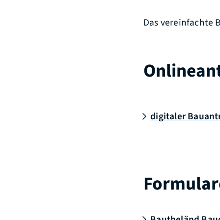
Das vereinfachte 
Onlinean
digitaler Bauant
Formular
Bautheländ Bauo