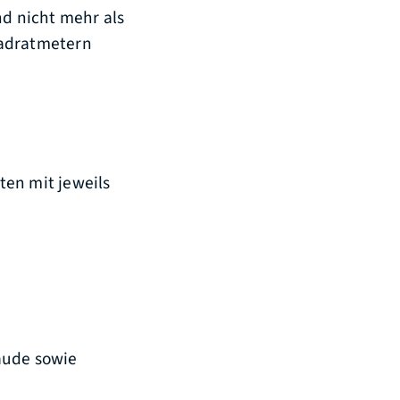
nd nicht mehr als
uadratmetern
en mit jeweils
äude sowie