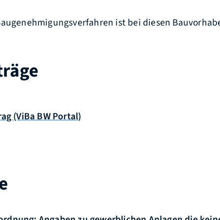
Baugenehmigungsverfahren ist bei diesen Bauvorhabe
träge
rag (ViBa BW Portal)
e
rdnung: Angaben zu gewerblichen Anlagen die kein