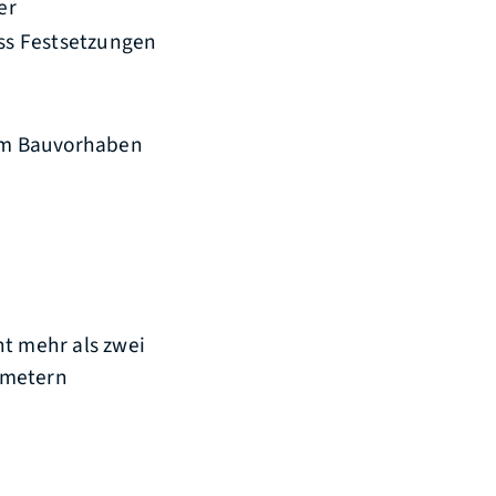
er
ass Festsetzungen
em Bauvorhaben
ht mehr als zwei
tmetern