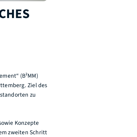
ICHES
gement“ (B²MM)
ttemberg. Ziel des
nstandorten zu
 sowie Konzepte
m zweiten Schritt