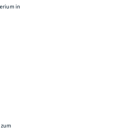
erium in
n zum