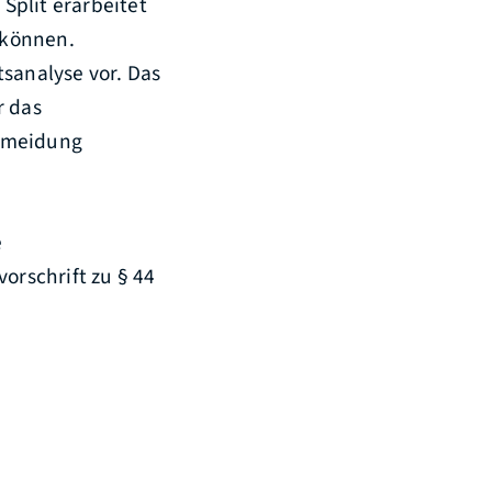
Split erarbeitet
 können.
sanalyse vor. Das
r das
ermeidung
e
rschrift zu § 44