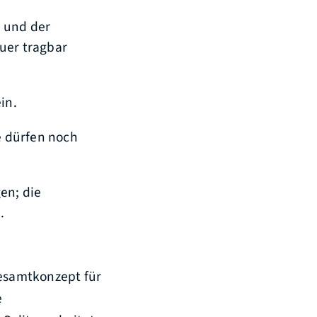
 und der
uer tragbar
in.
e dürfen noch
en; die
.
Gesamtkonzept für
e