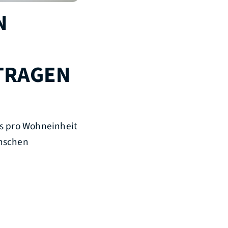
N
TRAGEN
ss pro Wohneinheit
enschen