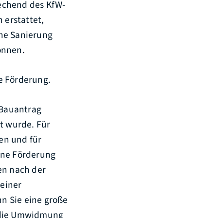
echend des KfW-
 erstattet,
ine Sanierung
önnen.
e Förderung.
 Bauantrag
lt wurde.
Für
en und für
ine Förderung
en nach der
einer
n Sie eine große
r die Umwidmung