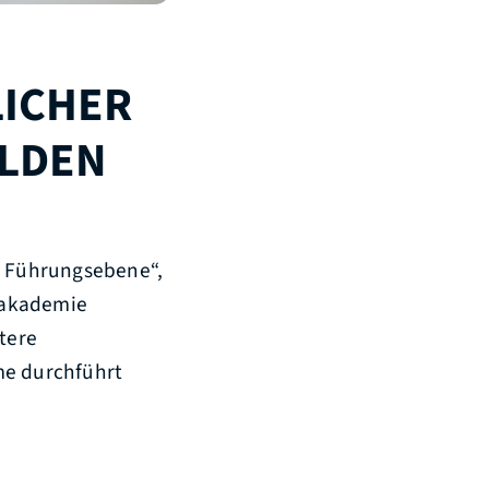
LICHER
ELDEN
re Führungsebene“,
sakademie
tere
e durchführt