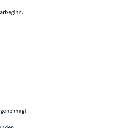
narbeginn.
 genehmigt
lenden