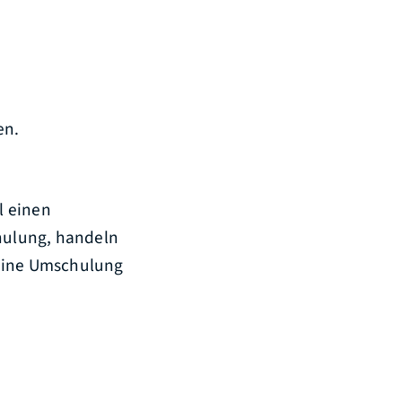
en.
l einen
chulung, handeln
 eine Umschulung