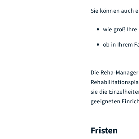
Sie können auch e
wie groß Ihr
ob in Ihrem F
Die Reha-Manager
Rehabilitationspla
s
ie die Einzelhei
geeigneten Einric
Fristen