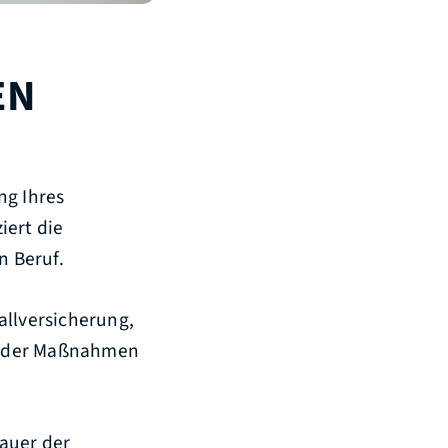
EN
ng Ihres
iert die
n Beruf.
allversicherung
,
l der Maßnahmen
auer der