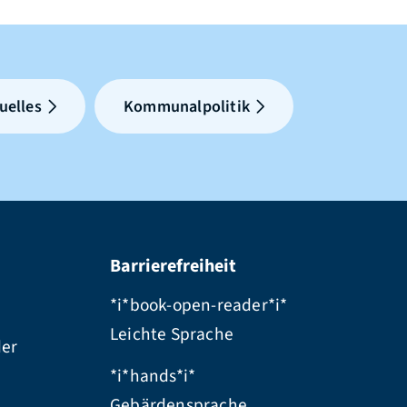
uelles
Kommunalpolitik
Barrierefreiheit
*i*book-open-reader*i*
Leichte Sprache
der
*i*hands*i*
Gebärdensprache