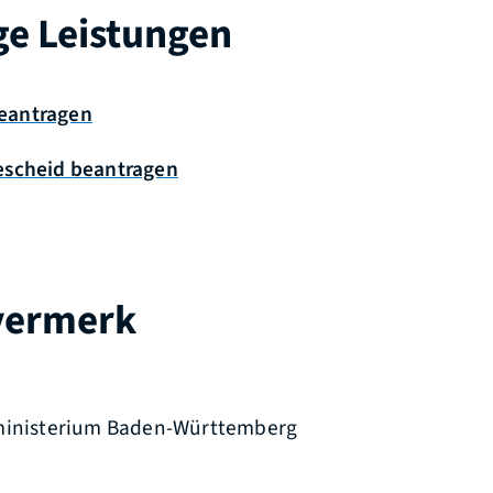
ge Leistungen
eantragen
escheid beantragen
vermerk
zministerium Baden-Württemberg