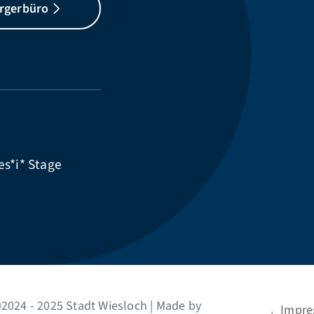
rgerbüro
es*i*
Stage
2024 - 2025 Stadt Wiesloch | Made by
Impr