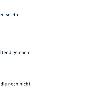
n
en so ein
eltend gemacht
 die noch nicht