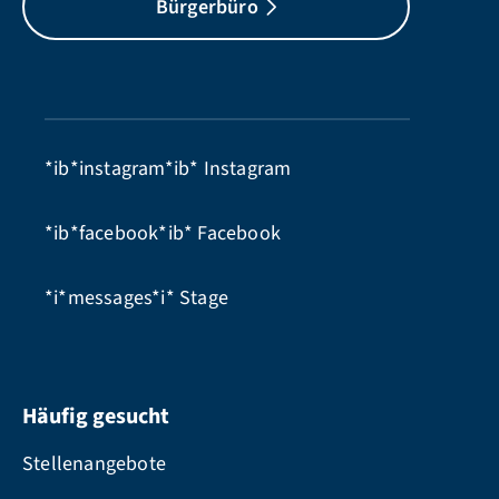
Bürgerbüro
*ib*instagram*ib*
Instagram
*ib*facebook*ib*
Facebook
*i*messages*i*
Stage
Häufig gesucht
Stellenangebote