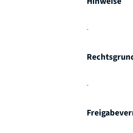
Hinweise
-
Rechtsgrun
-
Freigabeve