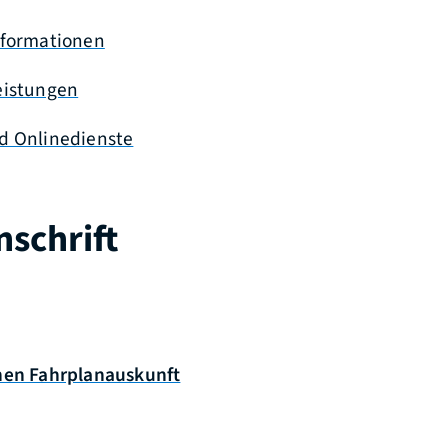
nformationen
eistungen
d Onlinedienste
schrift
hen Fahrplanauskunft