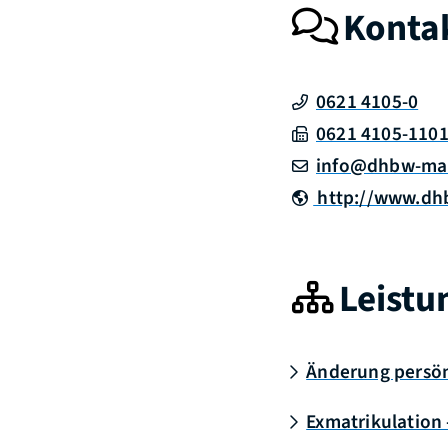
Konta
0621 4105-0
0621 4105-110
info@dhbw-ma
http://www.dh
Leistu
Änderung persön
Exmatrikulation