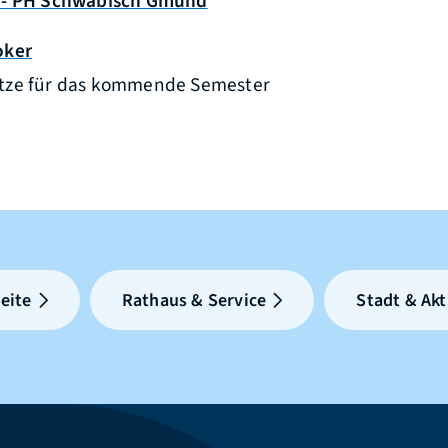
 - PH Schwäbisch Gmünd
oker
ätze für das kommende Semester
eite
Rathaus & Service
Stadt & Akt