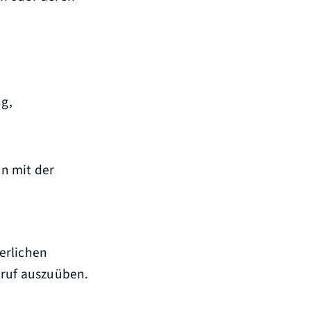
g,
n mit der
erlichen
eruf auszuüben.