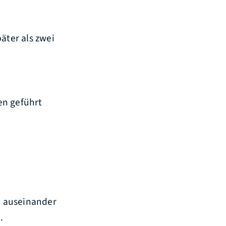
äter als zwei
en geführt
ch auseinander
h.