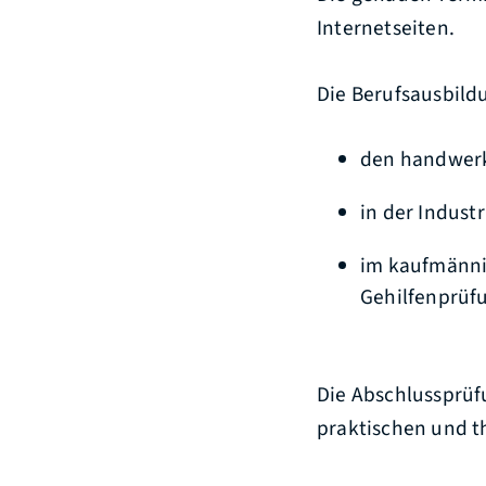
Internetseiten.
Die Berufsausbild
den handwerk
in der Indust
im kaufmännis
Gehilfenprüf
Die Abschlussprüf
praktischen und t