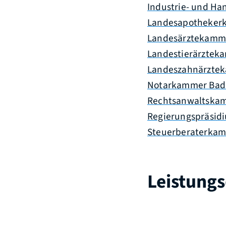
Industrie- und H
Landesapotheker
Landesärztekamm
Landestierärzte
Landeszahnärzte
Notarkammer Bad
Rechtsanwaltskam
Regierungspräsid
Steuerberaterka
Leistungs