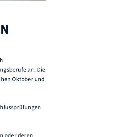
EN
ch
ngsberufe an. Die
schen Oktober und
chlussprüfungen
rn oder deren