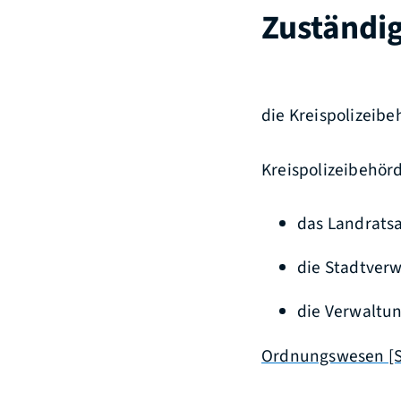
Zuständig
die Kreispolizeib
Kreispolizeibehörd
das Landrats
die Stadtverw
die Verwaltu
Ordnungswesen [S