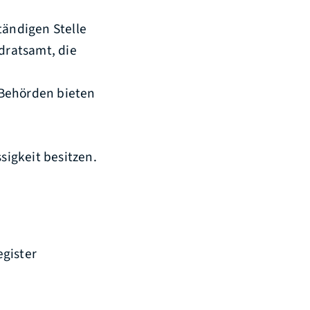
tändigen Stelle
ndratsamt, die
 Behörden bieten
sigkeit besitzen.
egister