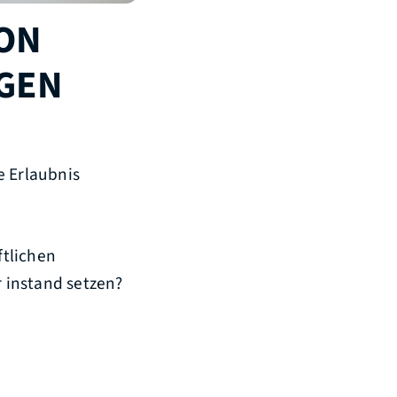
ON
AGEN
e Erlaubnis
ftlichen
 instand setzen?