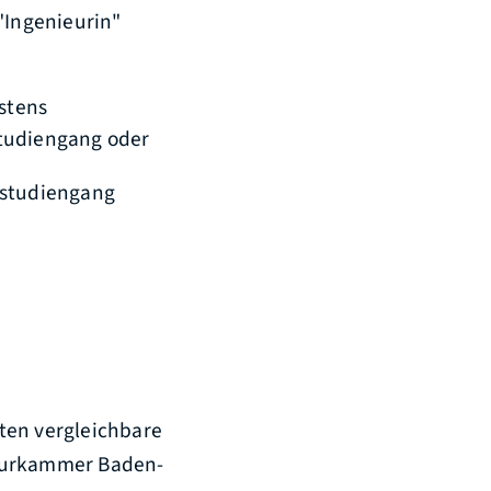
"Ingenieurin"
estens
studiengang oder
rstudiengang
ten vergleichbare
ieurkammer Baden-