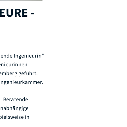
EURE -
tende Ingenieurin"
genieurinnen
temberg geführt.
r Ingenieurkammer.
t. Beratende
 unabhängige
pielsweise in