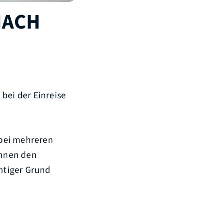
NACH
bei der Einreise
 bei mehreren
önnen den
htiger Grund