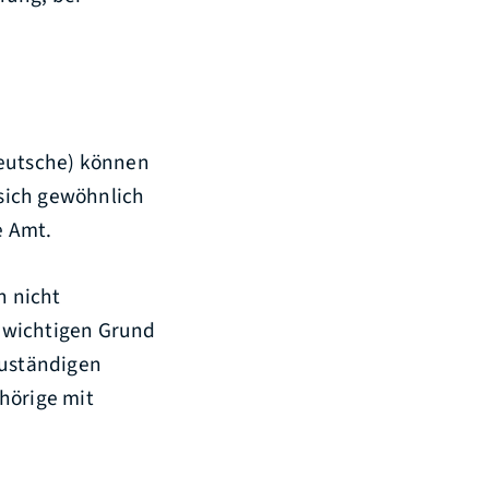
eutsche) können
 sich gewöhnlich
e Amt.
h nicht
 wichtigen Grund
zuständigen
hörige mit