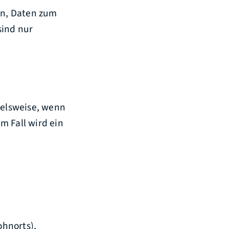
en, Daten zum
sind nur
ielsweise, wenn
em Fall wird ein
hnorts)
,