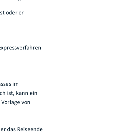
st oder er
Expressverfahren
asses im
h ist, kann ein
 Vorlage von
über das Reiseende