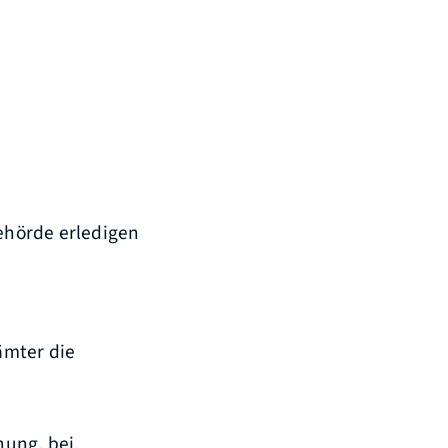
ehörde erledigen
ämter die
nung, bei