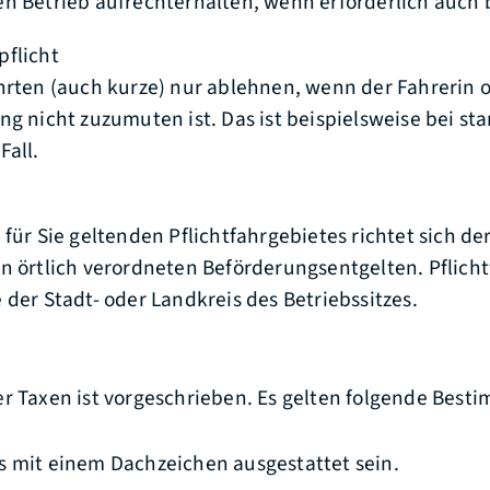
n Betrieb aufrechterhalten, wenn erforderlich auch 
pflicht
hrten (auch kurze) nur ablehnen, wenn der Fahrerin 
ung nicht zuzum
u
ten ist. Das ist beispielsweise bei st
Fall.
 für Sie geltenden Pflichtfahrgebietes
richtet sich der
n örtlich verordneten Beförderungsentgelten. Pflicht
 der Stadt- oder Landkreis des Betriebssi
t
zes
.
er Taxen ist vorgeschrieben.
Es gelten folgende Best
 mit einem Dachzeichen ausgestattet sein.