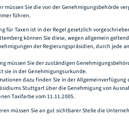
er müssen Sie die von der Genehmigungsb
e
hörde ve
mer führen.
g für Taxen ist in der Regel gesetzlich vorgeschrieben
ttemberg können Sie diese, wegen allgemein ge
l
tend
ehmigungen der Regierungspräsid
i
en, durch jede a
ng müssen Sie der zuständigen Genehmigungsbehör
kt sie in der Genehmigungsurkunde.
rmationen dazu finden Sie in der Allgemeinverfügung 
äsidiums Stuttgart über die Genehmigung von Ausn
enen Taxifarbe vom 11.11.2005.
en müssen Sie an gut sichtbarer Stelle die Unterne