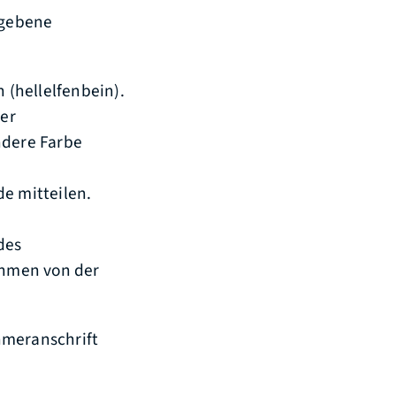
rgebene
 (hellelfenbein).
er
ndere Farbe
de mitte
i
len.
des
ahmen von der
hmeranschrift