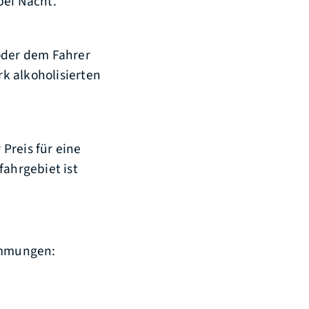
bei Nacht.
oder dem Fahrer
ark alkoholisierten
 Preis für eine
fahrgebiet ist
immungen: