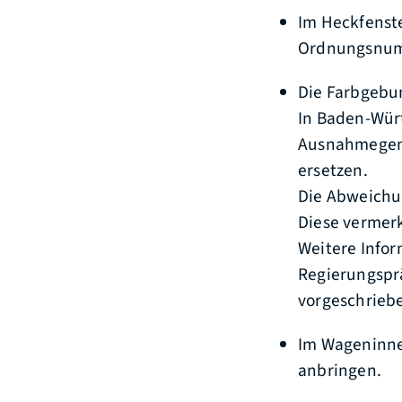
Im Heckfenst
Ordnungsnum
Die Farbgebun
In Baden-Wür
Ausnahmegen
ersetzen.
Die Abweichu
Diese vermer
We
i
tere Info
Regierungspr
vorgeschrieb
Im Wageninner
anbringen.