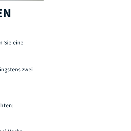
EN
n Sie eine
ängstens zwei
chten: