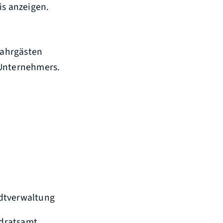
is anzeigen.
Fahrgästen
 Unternehmers.
tadtverwaltung
ndratsamt