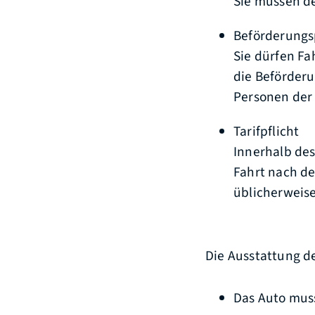
Sie müssen de
Beförderungs
Sie dürfen Fa
die Beförder
Personen der 
Tarifpflicht
Innerhalb des
Fahrt nach de
übl
i
cherweise
Die Ausstattung d
Das Auto muss