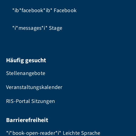
*ib*facebook*ib*
Facebook
*i*messages*i*
Stage
Häufig gesucht
Stellenangebote
Veranstaltungskalender
RIS-Portal Sitzungen
Barrierefreiheit
*i*book-open-reader*i* Leichte Sprache