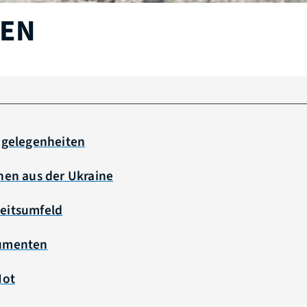
EN
angelegenheiten
hen aus der Ukraine
eitsumfeld
kumenten
Not