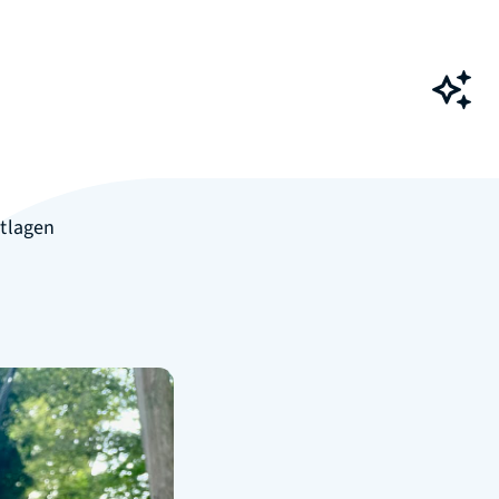
Ch
tlagen